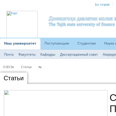
Бо тоҷикӣ
Донишгоҳи давлатии молия в
The Tajik state university of financ
Наш университет
Поступающим
Студентам
Наука 
Почта
Факултеты
Кафедры
Диссертационный совет
Аккреди
О ВУЗе
Статьи
ru
Статьи
С
П