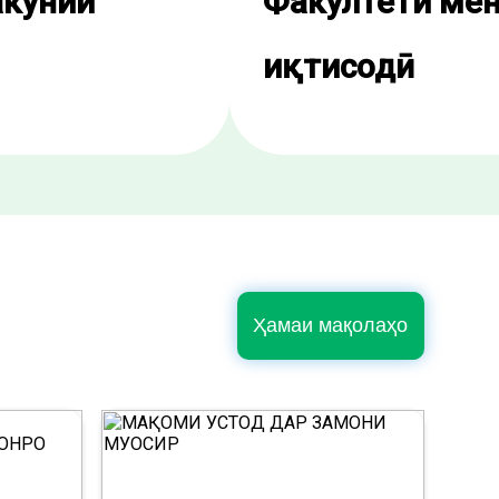
акунии
Факултети мен
иқтисодӣ
Ҳамаи мақолаҳо