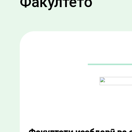
Факултетҳо