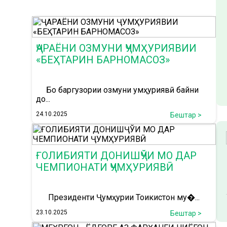
ҶАРАЁНИ ОЗМУНИ ҶУМҲУРИЯВИИ
«БЕҲТАРИН БАРНОМАСОЗ»
Бо баргузории озмуни ҷумҳуриявӣ байни
до...
24.10.2025
Бештар >
ҒОЛИБИЯТИ ДОНИШҶЎИ МО ДАР
ЧЕМПИОНАТИ ҶУМҲУРИЯВӢ
Президенти Ҷумҳурии Тоҷикистон му�...
23.10.2025
Бештар >