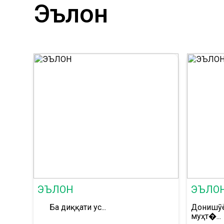
Эълон
ЭЪЛОН
ЭЪЛОН!
Ба диққати ус...
Донишҷӯ
муҳт�...