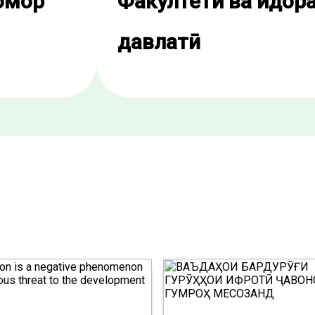
 омор
Факултети ва идор
давлатӣ