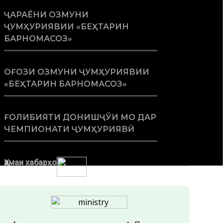
ҶАРАЁНИ ОЗМУНИ
ҶУМҲУРИЯВИИ «БЕҲТАРИН
БАРНОМАСОЗ»
ОҒОЗИ ОЗМУНИ ҶУМҲУРИЯВИИ
«БЕҲТАРИН БАРНОМАСОЗ»
ҒОЛИБИЯТИ ДОНИШҶЎИ МО ДАР
ЧЕМПИОНАТИ ҶУМҲУРИЯВӢ
Ҳамаи хабарҳо