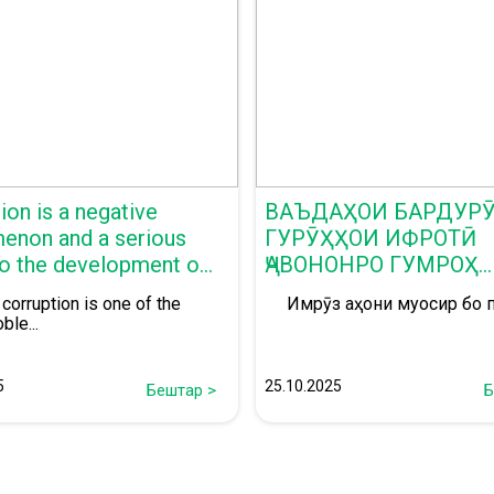
ion is a negative
ВАЪДАҲОИ БАРДУР
enon and a serious
ГУРӮҲҲОИ ИФРОТӢ
to the development of
ҶАВОНОНРО ГУМРОҲ
МЕСОЗАНД
orruption is one of the
Имрӯз ҷаҳони муосир бо п
ble...
5
25.10.2025
Бештар >
Б