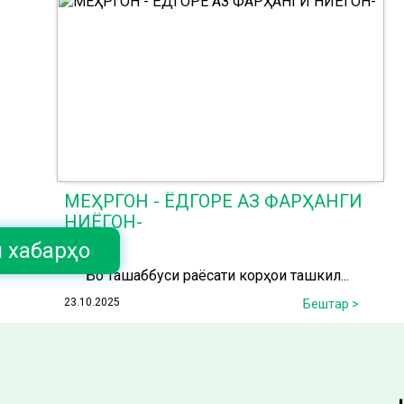
МЕҲРГОН - ЁДГОРЕ АЗ ФАРҲАНГИ
НИЁГОН-
и хабарҳо
Бо ташаббуси раёсати корҳои ташкил...
23.10.2025
Бештар >