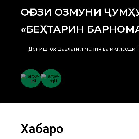
ОҒОЗИ ОЗМУНИ ҶУМ
«БЕҲТАРИН БАРНОМ
Донишгоҳи давлатии молия ва иқтисоди Тоҷ
Хабарҳо