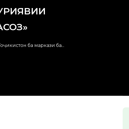
ҲУРИЯВИИ
АСОЗ»
икистон ба маркази ба...