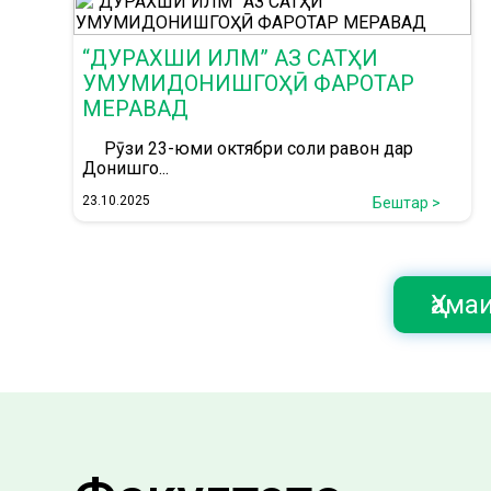
“ДУРАХШИ ИЛМ” АЗ САТҲИ
УМУМИДОНИШГОҲӢ ФАРОТАР
МЕРАВАД
Рӯзи 23-юми октябри соли равон дар
Донишго...
23.10.2025
Бештар >
Ҳама