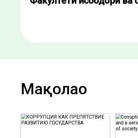
Факултети ҳисобдорӣ ва
Мақолаҳо