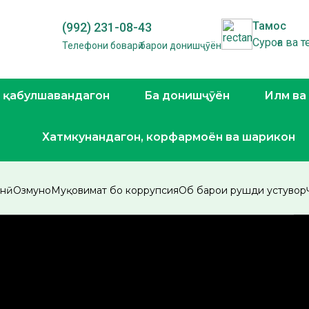
Тамос
(992) 231-08-43
Суроға ва 
Телефони боварӣ барои донишҷӯён
 қабулшавандагон
Ба донишҷӯён
Илм ва
Хатмкунандагон, корфармоён ва шарикон
онӣ
Озмунҳо
Муқовимат бо коррупсия
Об барои рушди устувор