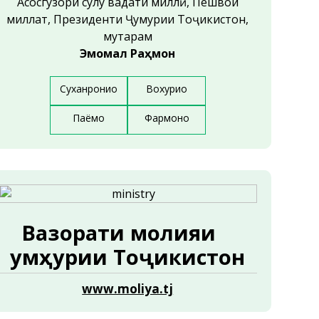
Асосгузори сулҳу ваҳдати миллӣ, Пешвои
миллат, Президенти Ҷумҳурии Тоҷикистон,
муҳтарам
Эмомалӣ Раҳмон
Суханрониҳо
Вохуриҳо
Паёмҳо
Фармонҳо
Вазорати молияи
Ҷумҳурии Тоҷикистон
www.moliya.tj