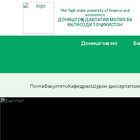
The Tajik state university of finance and
economics
ДОНИШГОҲИ ДАВЛАТИИ МОЛИЯ ВА
ИҚТИСОДИ ТОҶИКИСТОН
Донишгоҳи мо
Ба
Почта
Факултетҳо
Кафедраҳо
Шӯрои диссертатси