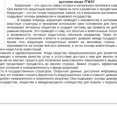
русского языка ТГФЭУ
Коррупция – это одна из самых острых и актуальных проблем в со
Она является серьезным препятствием на пути к развитию и процветан
Коррупция – это не только нарушение закона, но и моральное разложен
подрывает основы демократии и правового государства.
В первую очередь, коррупция приводит к неравенству и несправед
властные структуры и чиновники используют свое положение для лич
игнорируют интересы общества и создают систему, где правила не дей
равным образом. Это приводит к тому, что богатые и влиятельные полу
и возможности, которые недоступны обычным гражданам. Такая си
негативное отношение к власти и разрушает доверие между государс
Кроме того, коррупция отрицательно влияет на экономику страны.
принимаются на основе взяток и влияния, а не на основы компетенции
 распределению ресурсов и недостатку инвестиц
ние и здравоохранение. Когда средства, предназначенные для развития
иводит к низкому качеству услуг и отсутствию доступа к ним для многих 
ак им не хватает средств для получения качественного образования и меди
пция продолжает процветать во многих странах. Важно создать эффекти
ное сознание и осведомленность о вреде коррупции.
ь в государственных структурах. Открытые данные, доступная информац
 все это поможет снизить вероятность коррупционных схем и повысит доверие
ребует немедленного и энергичного решения. Она подрывает основы демокр
государства, общества и международного сообщества для борьбы с корруп