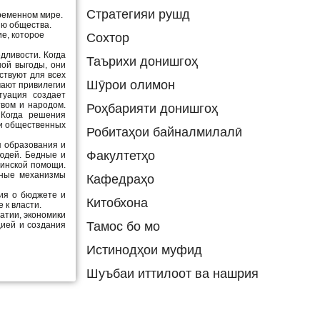
Стратегияи рушд
временном мире.
ию общества.
ие, которое
Сохтор
ливости. Когда
Таърихи донишгоҳ
ной выгоды, они
ствуют для всех
Шӯрои олимон
чают привилегии
туация создает
твом и народом.
Роҳбарияти донишгоҳ
 Когда решения
 и общественных
Робитаҳои байналмилалӣ
ий.
 образования и
Факултетҳо
людей. Бедные и
цинской помощи.
вные механизмы
Кафедраҳо
ия о бюджете и
Китобхона
 к власти.
атии, экономики
Тамос бо мо
цией и создания
Истинодҳои муфид
Шуъбаи иттилоот ва нашрия