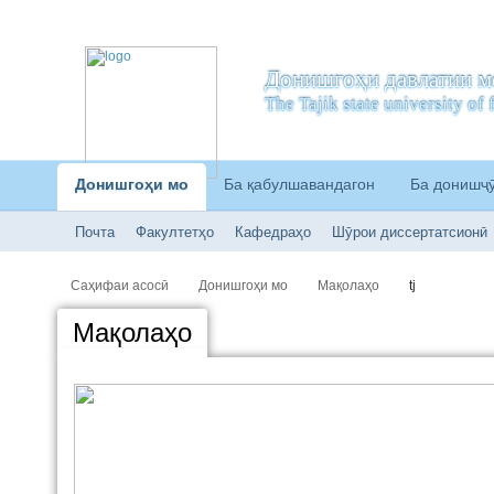
Донишгоҳи давлатии м
The Tajik state university o
Донишгоҳи мо
Ба қабулшавандагон
Ба донишҷ
Почта
Факултетҳо
Кафедраҳо
Шӯрои диссертатсионӣ
Саҳифаи асосӣ
Донишгоҳи мо
Мақолаҳо
tj
Мақолаҳо