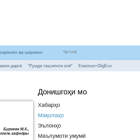
рфармоён ва шарикон
вали дарсӣ
"Рушди таҳсилоти олӣ"
Erasmus+/DigEco
Донишгоҳи мо
Хабарҳо
Мақолаҳо
Эълонҳо
Буриева М.Х.,
атель кафедры
Маълумоти умумӣ