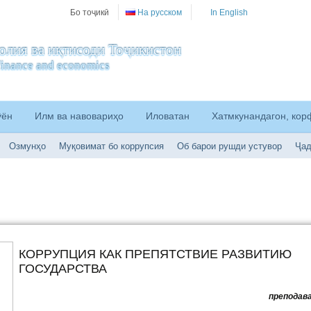
Бо тоҷикӣ
На русском
In English
олия ва иқтисоди Тоҷикистон
f finance and economics
ӯён
Илм ва навовариҳо
Иловатан
Хатмкунандагон, ко
Озмунҳо
Муқовимат бо коррупсия
Об барои рушди устувор
Ҷад
КОРРУПЦИЯ КАК ПРЕПЯТСТВИЕ РАЗВИТИЮ
ГОСУДАРСТВА
преподав