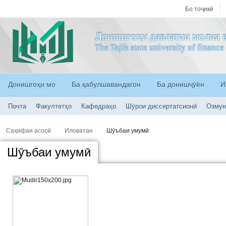
Бо тоҷикӣ
Донишгоҳи давлатии молия в
The Tajik state university of financ
Донишгоҳи мо
Ба қабулшавандагон
Ба донишҷӯён
И
Почта
Факултетҳо
Кафедраҳо
Шӯрои диссертатсионӣ
Озмун
Саҳифаи асосӣ
Иловатан
Шӯъбаи умумӣ
Шӯъбаи умумӣ