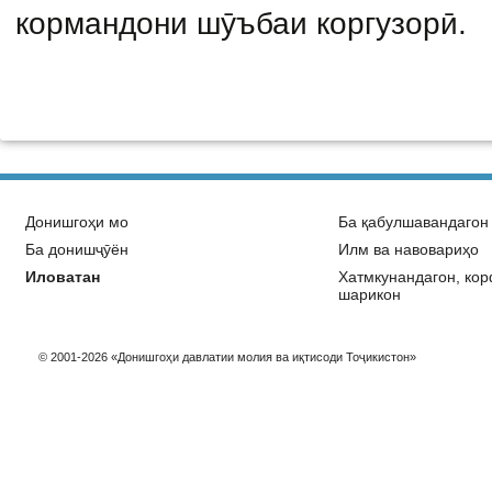
кормандони шӯъбаи коргузорӣ.
Донишгоҳи мо
Ба қабулшавандагон
Ба донишҷӯён
Илм ва навовариҳо
Иловатан
Хатмкунандагон, ко
шарикон
© 2001-2026 «Донишгоҳи давлатии молия ва иқтисоди Тоҷикистон»