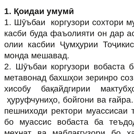
1. Қоидаи умумӣ
1. Шӯъбаи коргузори сохтори м
касби буда фаъолияти он дар а
олии касбии Ҷумҳурии Тоҷики
монда мешавад.
2. Шӯъбаи коргузори вобаста 
метавонад бахшҳои зеринро созм
хисобу бақайдгирии мактуб
ҳуруфчуниҳо, бойгони ва ғайра
пешниходи ректори муассисаи 
бо муассис вобаста ба теъдо
мехнат ва маблағгузори бо х