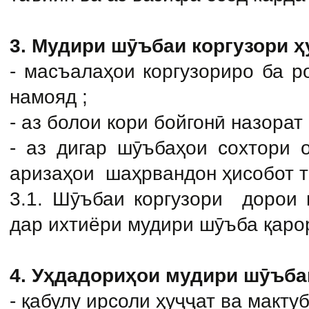
3. Мудири шӯъбаи коргузори ҳ
- масъалаҳои коргузориро ба р
намояд ;
- аз болои кори бойгонӣ назорат
- аз дигар шӯъбаҳои сохтори 
аризаҳои шаҳрвандон ҳисобот т
3.1. Шӯъбаи коргузори дорои 
дар ихтиёри
мудири шӯъба қаро
4. Уҳдадориҳои мудири шӯъба
- қабулу ирсоли ҳуҷҷат ва мактуб