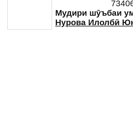
73406
Мудири
шӯъбаи у
Нурова Илолбӣ Ю
(+992