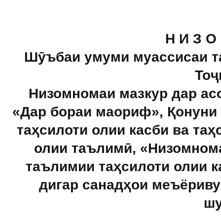
Н И З О
Шӯъбаи умуми муассисаи т
Тоҷ
Низомномаи мазкур дар ас
«Дар
бораи маориф», Қонуни
таҳсилоти
олии касби ва таҳ
олии таълимӣ,
«Низомнома
таълимии таҳсилоти олии
к
дигар санадҳои меъёриву
шу