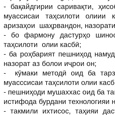
- бақайдгирии саривақти, ҳис
муассисаи таҳсилоти олиии 
аризаҳои шаҳрвандон, назорати 
- бо фармону дастурҳо шино
таҳсилоти олии касбӣ;
- ба роҳбарият пешниҳод наму
назорат аз болои иҷрои он
;
- кӯмаки методӣ оид ба тарз
муасссисаи таҳсилоти олии касб
- пешниҳоди мушаххас оид ба та
истифода бурдани технологияи н
- такмили ихтисос, таҳияи да