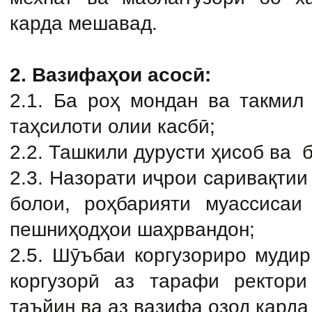
карда мешавад.
2. Вазифаҳои асосӣ:
2.1. Ба роҳ мондан ва такмил
таҳсилоти олии касбӣ;
2.2. Ташкили дурусти ҳисоб ва б
2.3. Назорати иҷрои саривақти
болои,
роҳбарияти муассисаи
пешниҳодҳои шаҳрвандон;
2.5. Шӯъбаи коргузориро муди
коргузорӣ аз
тарафи ректори
таъйин ва аз вазифа озод
карда