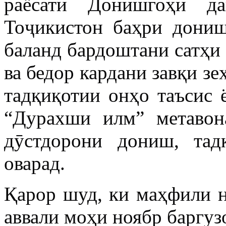
раёсати Донишгоҳи да
Тоҷикистон баҳри дони
баланд бардоштани сатҳи
ва бедор кардани завқи з
тадқиқотии онҳо таъсис 
“Дурахши илм” метаво
дӯстдорони дониш, тад
оварад.
Қарор шуд, ки маҳфили 
аввали моҳи ноябр баргуз