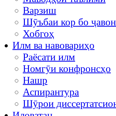
Варзиш
Шӯъбаи кор бо ҷаво
Хобгоҳ
Илм ва навовариҳо
Раёсати илм
Номгӯи конфронсҳо
Нашр
Аспирантура
Шӯрои диссертатсио
Иловатан