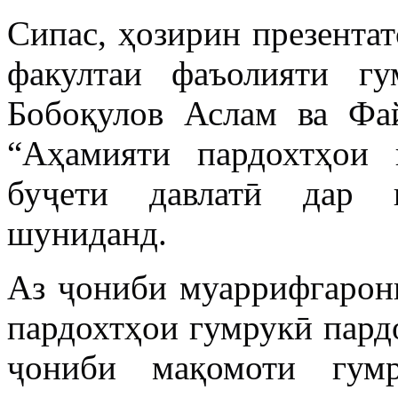
Сипас, ҳозирин презента
факултаи фаъолияти г
Бобоқулов Аслам ва Фа
“Аҳамияти пардохтҳои 
буҷети давлатӣ дар 
шуниданд.
Аз ҷониби муаррифгарони
пардохтҳои гумрукӣ пард
ҷониби мақомоти гум