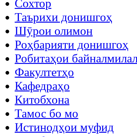
Сохтор
Таърихи донишгоҳ
Шӯрои олимон
Роҳбарияти донишгоҳ
Робитаҳои байналмила
Факултетҳо
Кафедраҳо
Китобхона
Тамос бо мо
Истинодҳои муфид