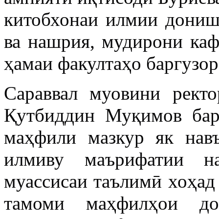
китобхонаи илмии дониш
ва нашрия, мудирони ка
ҳамаи факултаҳо баргузор
Сараввал муовини рект
Қутбиддин Муқимов бар
маҳфили мазкур як нав
илмиву маърифатии на
муассисаи таълимӣ хоҳад 
тамоми маҳфилҳои до