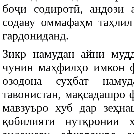
боҷи содиротӣ, андози 
содаву оммафаҳм таҳлил
гардониданд.
Зикр намудан айни мудд
чунин маҳфилҳо имкон 
озодона суҳбат наму
тавонистан, мақсадашро 
мавзуъро хуб дар зеҳна
қобилияти нутқронии 