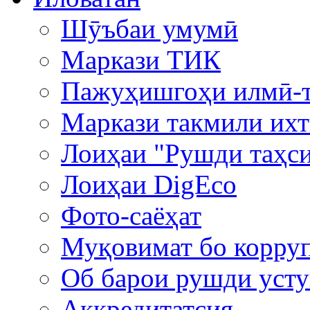
Шӯъбаи умумӣ
Маркази ТИК
Пажуҳишгоҳи илмӣ-т
Маркази такмили ихт
Лоиҳаи "Рушди таҳси
Лоиҳаи DigEco
Фото-саёҳат
Муқовимат бо корру
Об барои рушди уст
Аккредитатсия