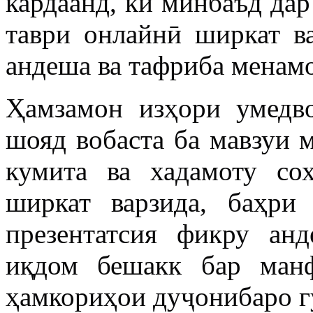
кардаанд, ки минбаъд да
таври онлайнӣ ширкат ва
андеша ва тафриба менам
Ҳамзамон изҳори умедв
шояд вобаста ба мавзуи м
кумита ва хадамоту со
ширкат варзида, баҳри
презентатсия фикру ан
иқдом бешакк бар ман
ҳамкориҳои дуҷонибаро г