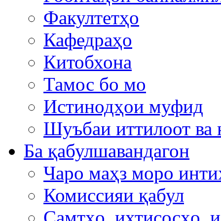
Факултетҳо
Кафедраҳо
Китобхона
Тамос бо мо
Истинодҳои муфид
Шуъбаи иттилоот ва
Ба қабулшавандагон
Чаро маҳз моро инти
Комиссияи қабул
Самтҳо, ихтисосҳо, 