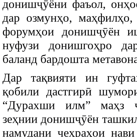
донишҷӯёни фаъол, онҳо
дар озмунҳо, маҳфилҳо,
форумҳои донишҷӯён иш
нуфузи донишгоҳро да
баланд бардошта метавона
Дар тақвияти ин гуфт
қобили дастгирӣ шумор
“Дурахши илм” маҳз ҷ
зеҳнии донишҷӯён ташкил
намудани чеҳраҳои нави