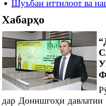
Шуъбаи иттилоот ва н
Хабарҳо
“
С
Ф
Р
дар Донишгоҳи давлатии 