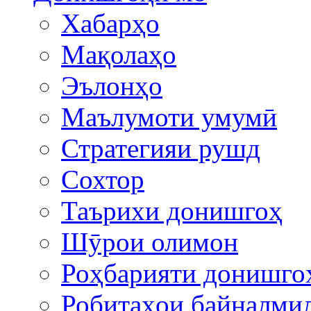
Хабарҳо
Мақолаҳо
Эълонҳо
Маълумоти умумӣ
Стратегияи рушд
Сохтор
Таърихи донишгоҳ
Шӯрои олимон
Роҳбарияти донишго
Робитаҳои байналми