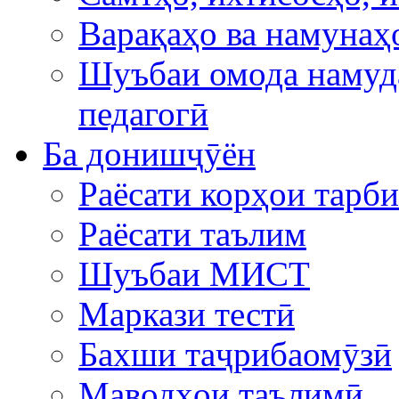
Варақаҳо ва намунаҳ
Шуъбаи омода намуда
педагогӣ
Ба донишҷӯён
Раёсати корҳои тарб
Раёсати таълим
Шуъбаи МИСТ
Маркази тестӣ
Бахши таҷрибаомӯзӣ
Маводҳои таълимӣ