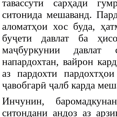
тавассути сарҳади гу
ситонида мешаванд. Пар
аломатҳои хос буда, ҳа
буҷети давлат ба ҳис
маҷбуркунии давлат 
напардохтан, вайрон кар
аз пардохти пардохтҳо
ҷавобгарӣ ҷалб карда меш
Инчунин, баромадкуна
ситондани андоз аз арз