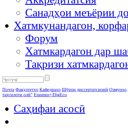
Санадҳои меъёрии д
Хатмкунандагон, корфа
Форум
Хатмкардагон дар ш
Тақризи хатмкардаго
Почта
Факултетҳо
Кафедраҳо
Шӯрои диссертатсионӣ
Озмунҳо
таҳсилоти олӣ"
Erasmus+/DigEco
Саҳифаи асосӣ