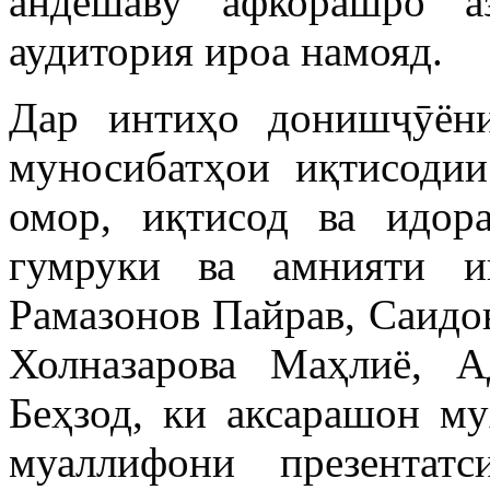
андешаву афкорашро а
аудитория ироа намояд.
Дар интиҳо донишҷӯёни
муносибатҳои иқтисодии
омор, иқтисод ва идор
гумруки ва амнияти и
Рамазонов Пайрав, Саидо
Холназарова Маҳлиё, 
Беҳзод, ки аксарашон му
муаллифони презентат