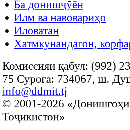
Ба донишҷӯён
Илм ва навовариҳо
Иловатан
Хатмкунандагон, корфа
Комиссияи қабул: (992) 23
75
Суроға
: 734067, ш. Ду
info@ddmit.tj
© 2001-2026 «Донишгоҳи 
Тоҷикистон»