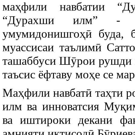
маҳфили навбатии “Д
“Дурахши илм” - м
умумидонишгоҳӣ буда, б
муассисаи таълимӣ Сатт
ташаббуси Шӯрои рушди
таъсис ёфтаву моҳе се ма
Маҳфили навбатӣ таҳти р
илм ва инноватсия Муқ
ва иштироки декани фа
амнияти иқтисодӣ Бӯриев