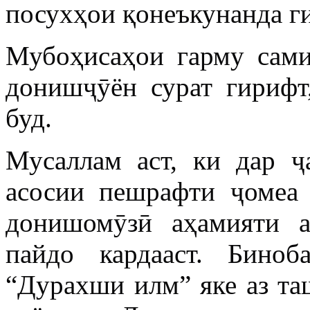
посухҳои қонеъкунанда г
Мубоҳисаҳои гарму сами
донишҷӯён сурат гирифт
буд.
Мусаллам аст, ки дар 
асосии пешрафти ҷомеа 
донишомӯзӣ аҳамияти а
пайдо кардааст. Бино
“Дурахши илм” яке аз т