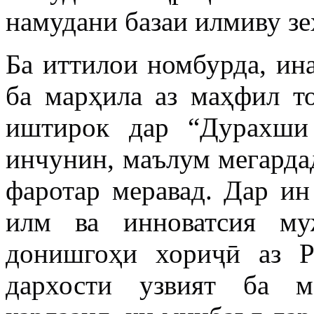
намудани базаи илмиву з
Ба иттилои номбурда, ин
ба марҳила аз маҳфил 
иштирок дар “Дурахши
инчунин, маълум мегардад
фаротар меравад. Дар ин
илм ва инноватсия му
донишгоҳи хориҷӣ аз Р
дархости узвият ба м