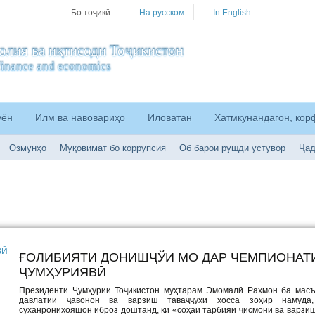
Бо тоҷикӣ
На русском
In English
олия ва иқтисоди Тоҷикистон
f finance and economics
ӯён
Илм ва навовариҳо
Иловатан
Хатмкунандагон, ко
Озмунҳо
Муқовимат бо коррупсия
Об барои рушди устувор
Ҷад
ҒОЛИБИЯТИ ДОНИШҶЎИ МО ДАР ЧЕМПИОНАТ
ҶУМҲУРИЯВӢ
Президенти Ҷумҳурии Тоҷикистон муҳтарам Эмомалӣ Раҳмон ба масъ
давлатии ҷавонон ва варзиш таваҷҷуҳи хосса зоҳир намуд
суханрониҳояшон иброз доштанд, ки «соҳаи тарбияи ҷисмонӣ ва варзиш