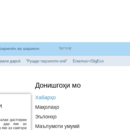
рфармоён ва шарикон
вали дарсӣ
"Рушди таҳсилоти олӣ"
Erasmus+/DigEco
Донишгоҳи мо
Хабарҳо
И
Мақолаҳо
Эълонҳо
алаи дастгирии
а, дар яке аз
Маълумоти умумӣ
 яке аз самтҳои