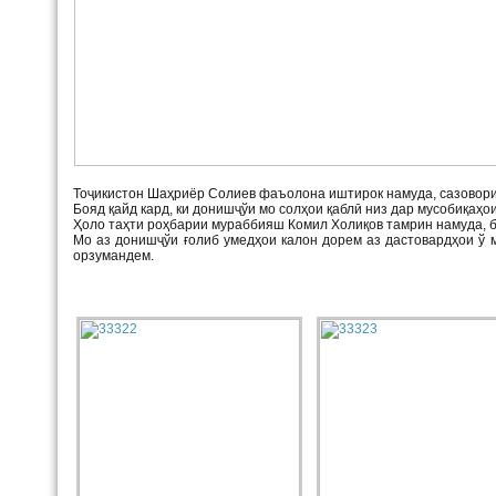
Тоҷикистон Шаҳриёр Солиев фаъолона иштирок намуда, сазовори 
Бояд қайд кард, ки донишҷўи мо солҳои қаблӣ низ дар мусобиқаҳ
Ҳоло таҳти роҳбарии мураббияш Комил Холиқов тамрин намуда, 
Мо аз донишҷўи ғолиб умедҳои калон дорем аз дастовардҳои 
орзумандем.