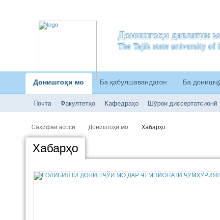
Донишгоҳи давлатии м
The Tajik state university o
Донишгоҳи мо
Ба қабулшавандагон
Ба донишҷ
Почта
Факултетҳо
Кафедраҳо
Шӯрои диссертатсионӣ
Саҳифаи асосӣ
Донишгоҳи мо
Хабарҳо
Хабарҳо