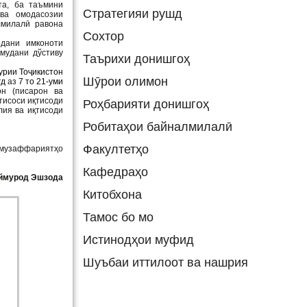
та, ба таъмини
Стратегияи рушд
ва омодасозии
лмилалӣ равона
Сохтор
дани имконоти
мудани дўстиву
Таърихи донишгоҳ
урии Тоҷикистон
Шӯрои олимон
ғд
аз
7 то 21-уми
он (писарон ва
хтисоси иқтисоди
Роҳбарияти донишгоҳ
лия ва иқтисоди
Робитаҳои байналмилалӣ
Факултетҳо
 музаффариятҳо
Кафедраҳо
ймурод Эшзода
Китобхона
Тамос бо мо
Истинодҳои муфид
Шуъбаи иттилоот ва нашрия