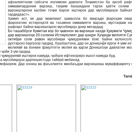
афзалиятноки сиёсати иҷтимоии давлати Тоҷикистон ба ҳисоб раф
оммавигардонии варзиш, таҳким бахшидани тарзи ҳаёти солим 
варзишгарони касбии тоҷик барои иштирок дар мусобиқаҳои байна
гардидааст».
Ҳамин аст, ки дар мамлакат ҳамасола бо мақсади фароҳам овар
фароғатию истироҳатӣ ва таъмини оммавияти варзиш, мустаҳкам на
рафоқат байни варзишгарон мусобиқаҳо доир мегардад.
Бо ташаббуси Кумитаи кор бо ҷавонон ва варзиши назди Ҳукумати Ҷумҳ
дар варзишгоҳи 20-солагии Истиқлолият дар шаҳри Хуҷанди вилояти Су
октябри соли равон
мусобиқаи ҷумҳуриявии бокс байни калонсол
духтарон) баргузор гардид. Хушбахтона, дар он донишҷўи курси 4-уми и
молиявӣ ва бонкии факултети молия ва қарзи Донишгоҳи давлатии мо
ҷойи 3-ум гардид.
ои ҷумҳуриявӣ иштирок намуда, ҷойҳои ифтихориро ишол намуда буд.
ба мусобиқаҳои дарпешистода тайёрӣ мебинад.
ў мефахрем. Дар хониш ва фаъолияти минбаъдаи варзишиаш муваффақияту
Тағо