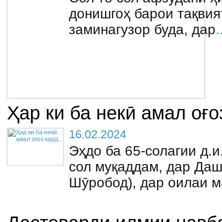
донишгоҳ барои тақвия
заминагузор буда, дар
.
Ҳар ки ба некӣ амал оғоз
16.02.2024
Эҳдо ба 65-солагии д.и
сол муқаддам, дар Даш
Шӯробод), дар оилаи 