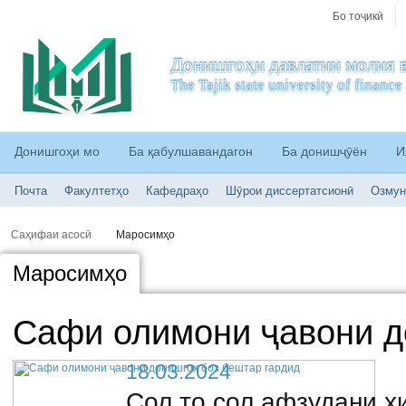
Бо тоҷикӣ
Донишгоҳи давлатии молия в
The Tajik state university of financ
Донишгоҳи мо
Ба қабулшавандагон
Ба донишҷӯён
И
Почта
Факултетҳо
Кафедраҳо
Шӯрои диссертатсионӣ
Озмун
Саҳифаи асосӣ
Маросимҳо
Маросимҳо
Сафи олимони ҷавони д
18.03.2024
Сол то сол афзудани ҳ