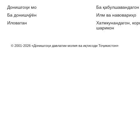
Донишгоҳи мо
Ба қабулшавандагон
Ба донишҷӯён
Илм ва навовариҳо
Иловатан
Хатмкунандагон, ко
шарикон
© 2001-2026 «Донишгоҳи давлатии молия ва иқтисоди Тоҷикистон»