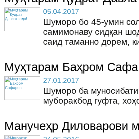
05.04.2017
Шуморо бо 45-умин со
самимонаву сидқан шо
саид таманно дорем, к
Муҳтарам Баҳром Сафа
27.01.2017
Шуморо ба муносибати
муборакбод гуфта, хоҳ
Манучеҳр Диловарови м