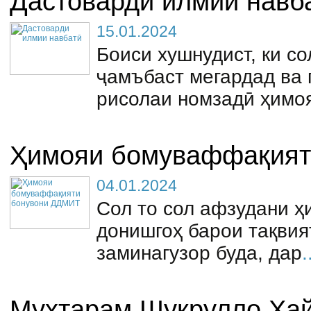
Дастоварди илмии навб
15.01.2024
Боиси хушнудист, ки с
ҷамъбаст мегардад ва
рисолаи номзадӣ ҳимо
Ҳимояи бомуваффақият
04.01.2024
Сол то сол афзудани ҳ
донишгоҳ барои тақвия
заминагузор буда, дар
.
Муҳтарам Шукрулло Хай