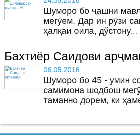
24.05.2016
Шуморо бо ҷашни мав
мегӯем. Дар ин рӯзи с
ҳалқаи оила, дўстону
...
Бахтиёр Саидови арҷма
06.05.2016
Шуморо бо 45 - умин с
самимона шодбош мегӯ
таманно дорем, ки ҳам