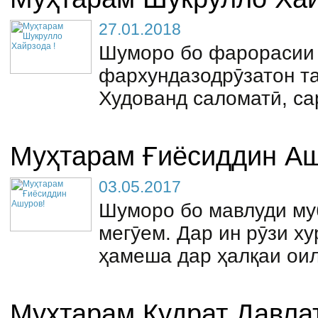
27.01.2018
Шуморо бо фарорасии 
фархундазодрӯзатон та
Худованд саломатӣ, с
Муҳтарам Ғиёсиддин Аш
03.05.2017
Шуморо бо мавлуди м
мегӯем. Дар ин рӯзи х
ҳамеша дар ҳалқаи оил
Муҳтарам Қудрат Давла