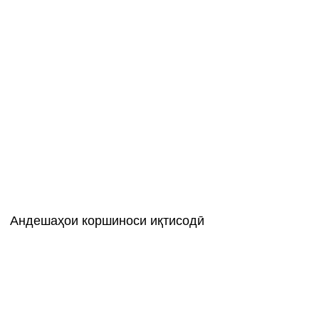
Андешаҳои коршиноси иқтисодӣ