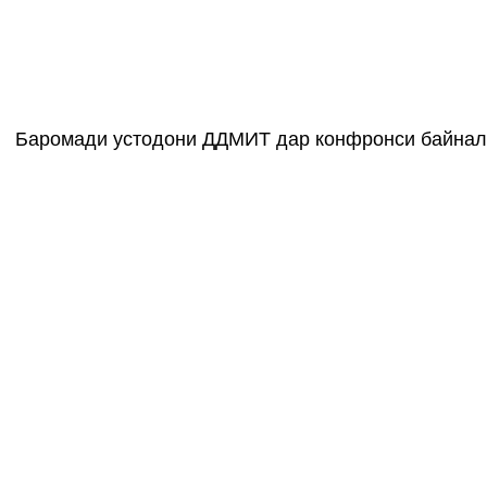
Баромади устодони ДДМИТ дар конфронси байна