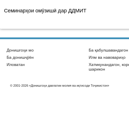
Семинарҳои омӯзишӣ дар ДДМИТ
Донишгоҳи мо
Ба қабулшавандагон
Ба донишҷӯён
Илм ва навовариҳо
Иловатан
Хатмкунандагон, ко
шарикон
© 2001-2026 «Донишгоҳи давлатии молия ва иқтисоди Тоҷикистон»