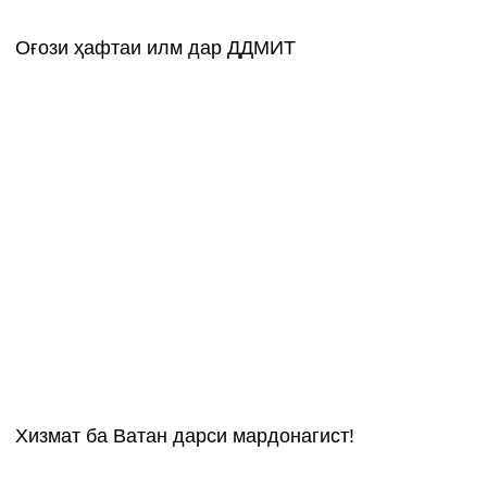
Оғози ҳафтаи илм дар ДДМИТ
Хизмат ба Ватан дарси мардонагист!