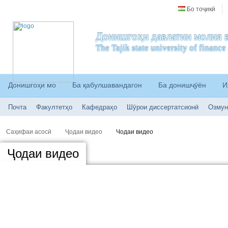
Бо тоҷикӣ
Донишгоҳи давлатии молия в
The Tajik state university of financ
Донишгоҳи мо
Ба қабулшавандагон
Ба донишҷӯён
И
Почта
Факултетҳо
Кафедраҳо
Шӯрои диссертатсионӣ
Озмун
Саҳифаи асосӣ
Ҷодаи видео
Чодаи видео
Ҷодаи видео