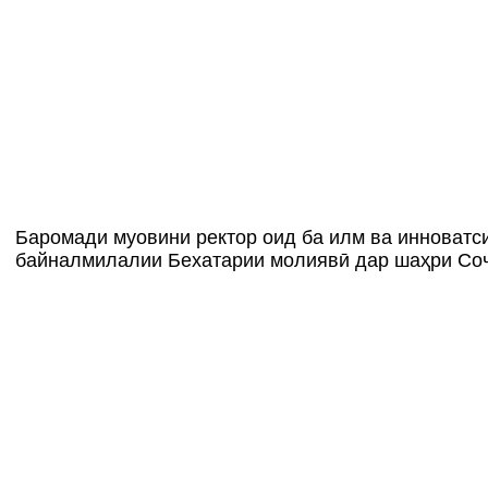
Баромади муовини ректор оид ба илм ва инноват
байналмилалии Бехатарии молиявӣ дар шаҳри Со