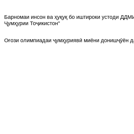
Барномаи инсон ва ҳуқуқ бо иштироки устоди ДДМ
Ҷумҳурии Тоҷикистон"
Оғози олимпиадаи ҷумҳуриявӣ миёни донишҷӯён 