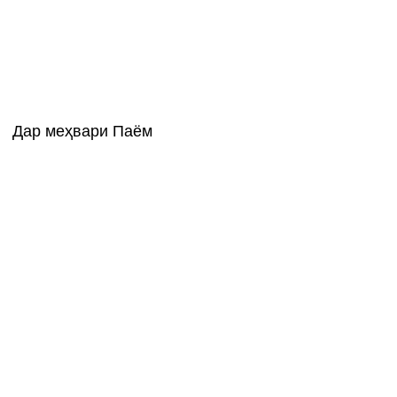
Дар меҳвари Паём