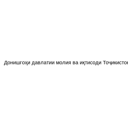
Донишгоҳи давлатии молия ва иқтисоди Тоҷикисто