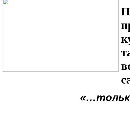
П
п
к
т
в
с
«…тольк
с