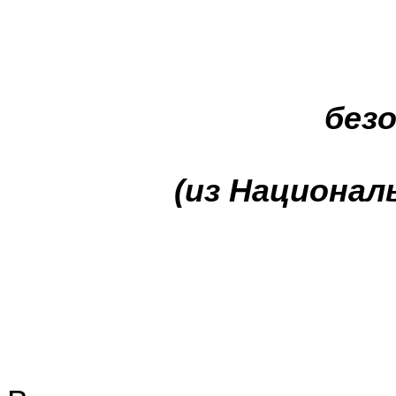
п
без
(из Национал