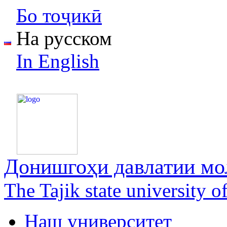
Бо тоҷикӣ
На русском
In English
Донишгоҳи давлатии мол
The Tajik state university 
Наш университет