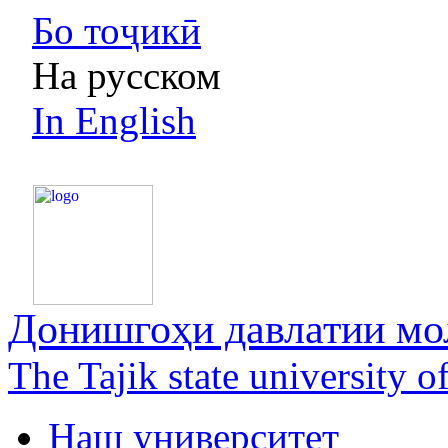
Бо тоҷикӣ
На русском
In English
Донишгоҳи давлатии мол
The Tajik state university 
Наш университет