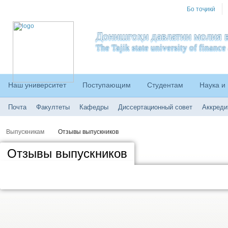
Бо тоҷикӣ
Донишгоҳи давлатии молия в
The Tajik state university of financ
Наш университет
Поступающим
Студентам
Наука и
Почта
Факултеты
Кафедры
Диссертационный совет
Аккреди
Выпускникам
Отзывы выпускников
Отзывы выпускников