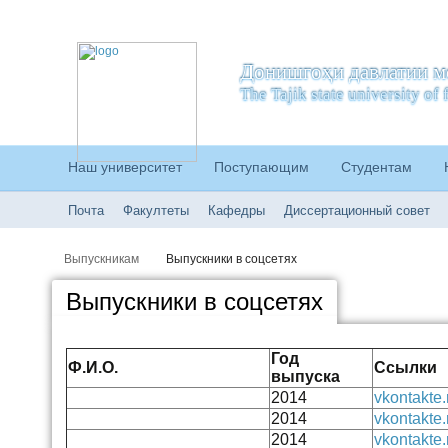
Донишгоҳи давлатии м
The Tajik state university o
Наш университет
Поступающим
Студентам
Почта
Факултеты
Кафедры
Диссертационный совет
Выпускникам
Выпускники в соцсетях
Выпускники в соцсетях
Год
Ф.И.О.
Ссылки
выпуска
2014
vkontakte.
2014
vkontakte.
2014
vkontakte.