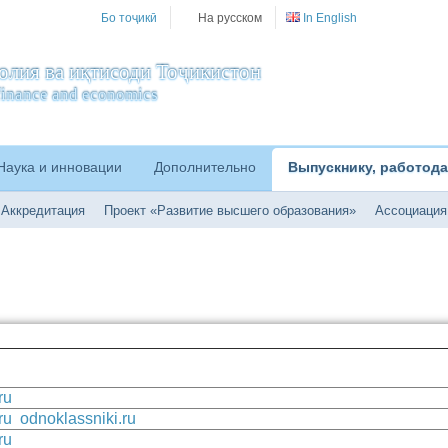
Бо тоҷикӣ
На русском
In English
олия ва иқтисоди Тоҷикистон
f finance and economics
Наука и инновации
Дополнительно
Выпускнику, работода
Аккредитация
Проект «Развитие высшего образования»
Ассоциация
ru
ru
odnoklassniki.ru
ru