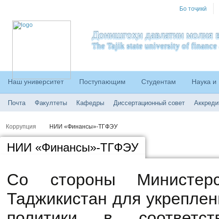
Бо тоҷикӣ
Донишгоҳи давлатии молия в
The Tajik state university of financ
Наш университет
Поступающим
Студентам
Наука и
Почта
Факултеты
Кафедры
Диссертационный совет
Аккреди
Коррупция
НИИ «Финансы»-ТГФЭУ
НИИ «Финансы»-ТГФЭУ
Со стороны Министерс
Таджикистан для укреплен
политики в соответ