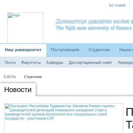
Бо тоҷикӣ
Донишгоҳи давлатии молия в
The Tajik state university of financ
Наш университет
Поступающим
Студентам
Наука 
Почта
Факултеты
Кафедры
Диссертационный совет
Аккреди
О ВУЗе
Стратегия
Новости
П
Т