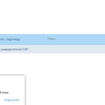
лю, партнёру
 университетов СНГ
й язык
Подробнее