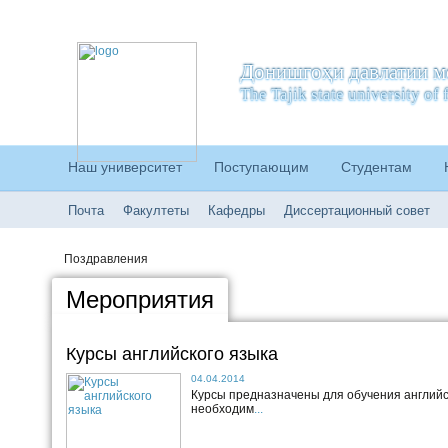
Донишгоҳи давлатии м
The Tajik state university o
Наш университет
Поступающим
Студентам
Почта
Факултеты
Кафедры
Диссертационный совет
Поздравления
Мероприятия
Курсы английского языка
04.04.2014
Курсы предназначены для обучения английс
необходим
...