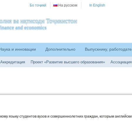
Бо тоҷикӣ
На русском
In English
олия ва иқтисоди Тоҷикистон
f finance and economics
Наука и инновации
Дополнительно
Выпускнику, работодате
Аккредитация
Проект «Развитие высшего образования»
Ассоциация
кому языку студентов вузов и совершеннолетних граждан, которым английски