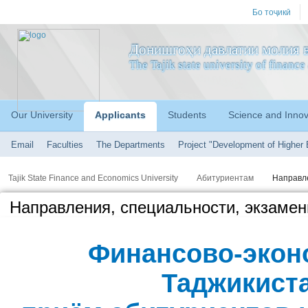
Бо тоҷикӣ
Донишгоҳи давлатии молия в
The Tajik state university of financ
Our University
Applicants
Students
Science and Innov
Email
Faculties
The Departments
Project "Development of Higher 
Tajik State Finance and Economics University
Абитуриентам
Направле
Направления, специальности, экзаме
Финансово-экон
Таджикист