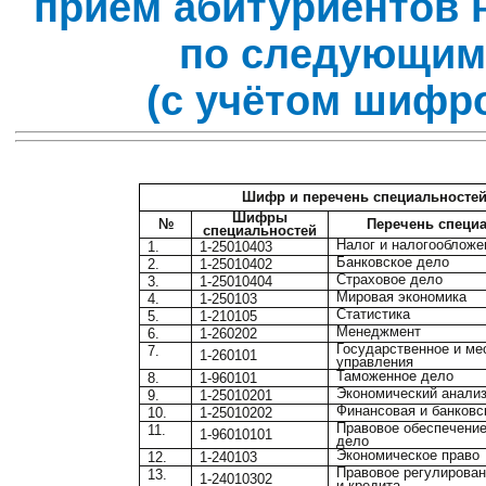
приём абитуриентов н
по следующим
(с учётом шифр
Шифр и перечень специальносте
Шифры
№
Перечень специ
специальностей
Налог и налогообложе
1.
1-25010403
Банковское дело
2.
1-25010402
Страховое дело
3.
1-25010404
Мировая экономика
4.
1-250103
Статистика
5.
1-210105
Менеджмент
6.
1-260202
Государственное и ме
7.
1-260101
управления
Таможенное дело
8.
1-960101
Экономический анали
9.
1-25010201
Финансовая и банковс
10.
1-25010202
Правовое обеспечени
11.
1-96010101
дело
Экономическое право
12.
1-240103
Правовое регулирова
13.
1-24010302
и кредита