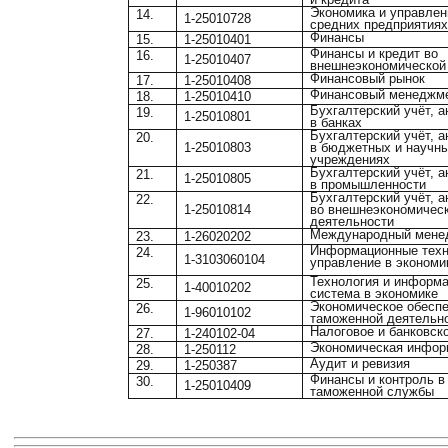
Экономика и управлен
14.
1-25010728
средних предприятия
Финансы
15.
1-25010401
Финансы и кредит во
16.
1-25010407
внешнеэкономической
Финансовый рынок
17.
1-25010408
Финансовый менеджм
18.
1-25010410
Бухгалтерский учёт, а
19.
1-25010801
в банках
Бухгалтерский учёт, а
20.
1-25010803
в бюджетных и научн
учреждениях
Бухгалтерский учёт, а
21.
1-25010805
в промышленности
Бухгалтерский учёт, а
22.
1-25010814
во внешнеэкономичес
деятельности
Международный мене
23.
1-26020202
Информационные техн
24.
1-3103060104
управление в экономи
Технология и информ
25.
1-40010202
система в экономике
Экономическое обесп
26.
1-96010102
таможенной деятельн
Налоговое и банковск
27.
1-240102-04
Экономическая инфор
28.
1-250112
Аудит и ревизия
29.
1-250387
Финансы и контроль в
30.
1-25010409
таможенной службы