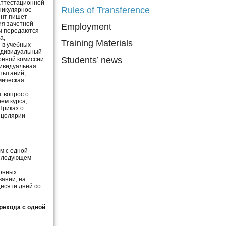
аттестационной
Rules of Transference
аникулярное
ент пишет
ия зачетной
Employment
ты передаются
а,
Training Materials
 в учебных
индивидуальный
Students’ news
онной комиссии.
дивидуальная
спытаний,
мическая
 вопрос о
ем курса,
Приказ о
анцелярии
м с одной
 следующем
ионных
вании, на
десяти дней со
рехода с одной