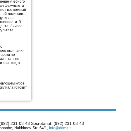
чение учебного
кан факультета
ляет возможный
нной комиссии.
дуальная
лженности. В
дента. Личное
культета
рс
кого окончания
 сроки по
кументально
 зачетов, а
ледующем курсе
филиала готовит
 (992) 231-08-43 Secretariat: (992) 231-08-43
shanbe, Nakhimov Str. 64/1,
info@ddmit.tj