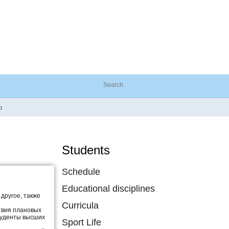
o
Students
Schedule
Educational disciplines
другое, также
Curricula
ствия плановых
туденты высших
Sport Life