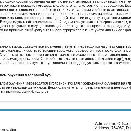
д с одной формы обучения на другую внутри университета производится в те
мя ректора и передает его декану факультета на который он переводится. Де
аявление о переводе, разрабатывает индивидуальный учебный план, опреде
 планах и другие условия перевода и передает на рассмотрение аттестацио
 положительном решении аттестационной комиссии студенту выдается индиви
В индивидуальной экзаменационной ведомости указывается срок сдачи задо
екан факультета (осуществляющий перевод) готовит приказ о переводе сту
ся на принимающий факультет и регистрируется в книге учета личных дел фа
нного курса, сдавшие все экзамены и зачеты, переводятся на следующий ку
ью окончивших соответствующий курс, могут осуществляться после фактичес
 Студентам, которые не могли сдать зачеты и экзамены в общеустановленные
ые командировки, семейные обстоятельства, стихийные бедствия и др.), до
 очно-заочного факультета устанавливает индивидуальные сроки экзаменов и
ом обучения в головной вуз.
лом обучения, переводятся в головной вуз для продолжения обучения на с
го плана предыдущего курса. Декан факультета по представлению директора 
я на принимающий факультет.
Admissions Office:
Address: 734067, Du
nnovation