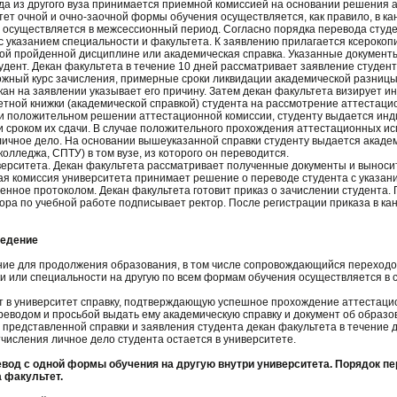
ода из другого вуза принимается приемной комиссией на основании решения 
тет очной и очно-заочной формы обучения осуществляется, как правило, в к
 осуществляется в межсессионный период. Согласно порядка перевода студ
 с указанием специальности и факультета. К заявлению прилагается ксерокоп
ждой пройденной дисциплине или академическая справка. Указанные докумен
удент. Декан факультета в течение 10 дней рассматривает заявление студент
жный курс зачисления, примерные сроки ликвидации академической разницы
екан на заявлении указывает его причину. Затем декан факультета визирует 
етной книжки (академической справкой) студента на рассмотрение аттестаци
и положительном решении аттестационной комиссии, студенту выдается ин
 сроком их сдачи. В случае положительного прохождения аттестационных и
 личное дело. На основании вышеуказанной справки студенту выдается акаде
колледжа, СПТУ) в том вузе, из которого он переводится.
ерситета. Декан факультета рассматривает полученные документы и выносит
я комиссия университета принимает решение о переводе студента с указани
енное протоколом. Декан факультета готовит приказ о зачислении студента. 
ора по учебной работе подписывает ректор. После регистрации приказа в к
ведение
ение для продолжения образования, в том числе сопровождающийся переходо
и или специальности на другую по всем формам обучения осуществляется в
ет в университет справку, подтверждающую успешное прохождение аттестац
реводом и просьбой выдать ему академическую справку и документ об образо
 представленной справки и заявления студента декан факультета в течение 
тчисления личное дело студента остается в университете.
вод с одной формы обучения на другую внутри университета. Порядок пе
 факультет.