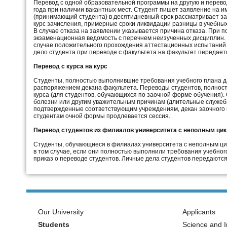
Перевод с одной образовательной программы на другую и перево
года при наличии вакантных мест. Студент пишет заявление на и
(принимающий студента) в десятидневный срок рассматривает з
курс зачисления, примерные сроки ликвидации разницы в учебных
В случае отказа на заявлении указывается причина отказа. При
экзаменационная ведомость с перечнем неизученных дисциплин. 
случае положительного прохождения аттестационных испытаний д
дело студента при переводе с факультета на факультет передает
Перевод с курса на курс
Студенты, полностью выполнившие требования учебного плана да
распоряжением декана факультета. Переводы студентов, полност
курса (для студентов, обучающихся по заочной форме обучения).
болезни или другим уважительным причинам (длительные служебн
подтвержденные соответствующим учреждениям, декан заочного и
студентам очной формы продлевается сессия.
Перевод студентов из филиалов университета с неполным цикл
Студенты, обучающиеся в филиалах университета с неполным цик
в том случае, если они полностью выполнили требования учебно
приказ о переводе студентов. Личные дела студентов передаютс
Our University
Applicants
Students
Science and I