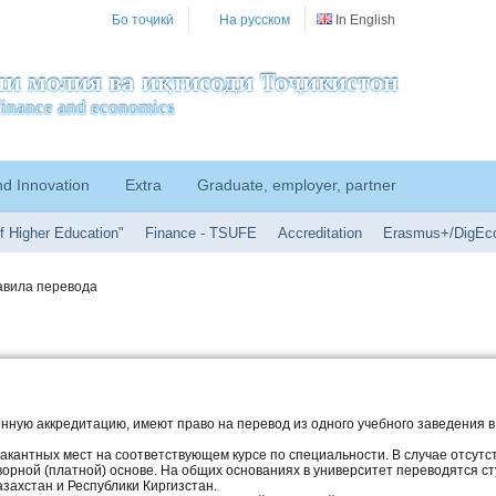
Бо тоҷикӣ
На русском
In English
и молия ва иқтисоди Тоҷикистон
f finance and economics
nd Innovation
Extra
Graduate, employer, partner
f Higher Education"
Finance - TSUFE
Accreditation
Erasmus+/DigEc
авила перевода
нную аккредитацию, имеют право на перевод из одного учебного заведения в 
вакантных мест на соответствующем курсе по специальности. В случае отсут
ворной (платной) основе. На общих основаниях в университет переводятся с
захстан и Республики Киргизстан.