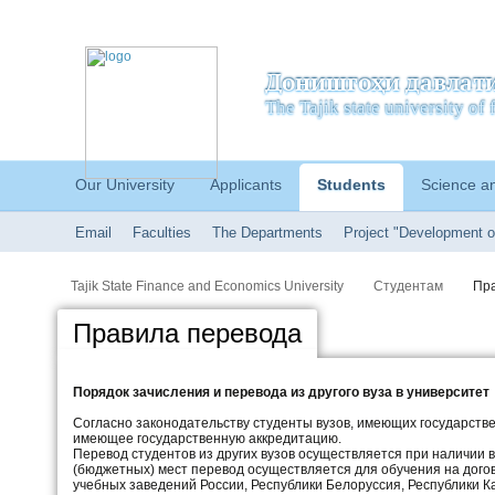
Донишгоҳи давлати
The Tajik state university o
Our University
Applicants
Students
Science a
Email
Faculties
The Departments
Project "Development o
Tajik State Finance and Economics University
Студентам
Пр
Правила перевода
Порядок зачисления и перевода из другого вуза в университет
Согласно законодательству студенты вузов, имеющих государстве
имеющее государственную аккредитацию.
Перевод студентов из других вузов осуществляется при наличии 
(бюджетных) мест перевод осуществляется для обучения на дого
учебных заведений России, Республики Белоруссия, Республики Ка