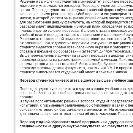
Решение о зачислении студентов в университет в порядке перев
комиссии и утверждается ректором. Перевод студентов на факуль
время. Перевод студентов на факультет заочной формы обучения
заявление на имя ректора с просьбой перевести его университет
книжки, в которой должен быть указан общий объем часов по ка
для рассмотрения декану факультета, на который переводится ст
разрабатывает индивидуальный учебный план, определяет возмо
планах и другие условия перевода. В случае отказа в переводе д
учебный план и передает вместе с заявлением и ксерокопией зач
Решение аттестационной комиссии оформляется протоколом. Пр
экзаменационная ведомость с перечнем неизученных дисциплин и
студенту выдается справка установленного образца и заводится
справка и документ об образовании (аттестат, диплом техникума, 
Вышеперечисленные документы студент передает в деканат унив
переводе студента на рассмотрение приемной комиссии. Приемна
формы, сроков и основы (платной, бесплатной) обучения, оформл
переводе с визами декана факультета, начальника УМЦ и прорект
студенту выписывается студенческий билет и зачетная книжка.
Перевод студентов университета в другое высшее учебное за
Перевод студента университета в другое высшее учебное завед
основной образовательной программы по направлению подготовк
порядке:
В случае положительного решения вопроса, студент представля
испытаний, с письменным заявлением об отчислении в связи с пе
основании которого он был зачислен в университет. На основании
дня подачи заявления готовит приказ об его отчислении. После о
Перевод с одной образовательной программы на другую и пере
специальности на другую внутри факультета и с факультета на